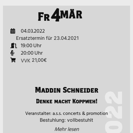
4
MÄR
Fr
04.03.2022
Ersatztermin für 23.04.2021
19:00
20:00
VVK
21,00€
Maddin Schneider
2022
Denke macht Koppweh!
a.s.s. concerts & promotion
Bestuhlung: vollbestuhlt
Mehr lesen