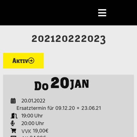
2021
2022
2023
Aktiv
20
JAN
Do
20.01.2022
Ersatztermin für 09.12.20 + 23.06.21
19:00
20:00
VVK
19,00€