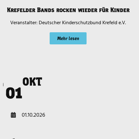
Krefelder Bands rocken wieder für Kinder
Deutscher Kinderschutzbund Krefeld e.V.
Mehr lesen
OKT
o
01
01.10.2026