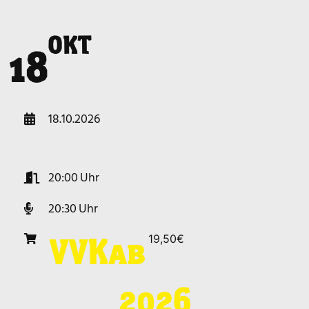
OKT
o
18
18.10.2026
20:00
20:30
19,50€
VVK
ab
2026