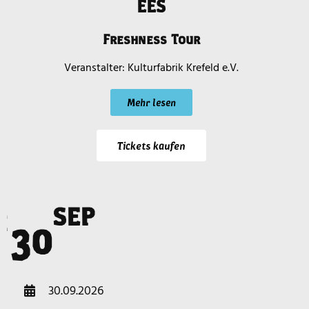
EES
Freshness Tour
Kulturfabrik Krefeld e.V.
Mehr lesen
Tickets kaufen
SEP
i
30
30.09.2026