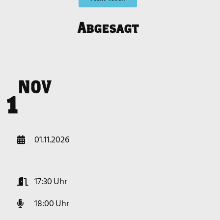
Abgesagt
NOV
o
1
01.11.2026
17:30
18:00