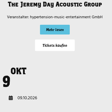
The Jeremy Day Acoustic Group
hypertension-music-entertainment GmbH
Mehr lesen
Tickets kaufen
OKT
r
9
09.10.2026