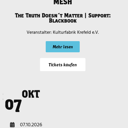
MESH
The Truth Doesn´t Matter | Support:
Blackbook
Kulturfabrik Krefeld e.V.
Mehr lesen
Tickets kaufen
OKT
i
07
07.10.2026