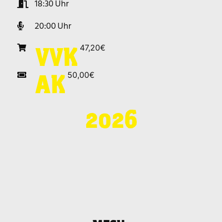
18:30
20:00
47,20€
VVK
50,00€
AK
2026