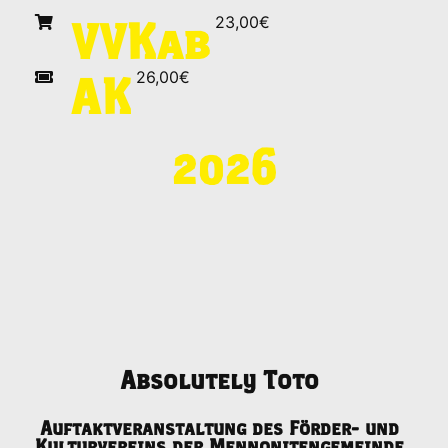
23,00€
VVK
ab
26,00€
AK
2026
Absolutely Toto
Auftaktveranstaltung des Förder- und
Kulturvereins der Mennonitengemeinde