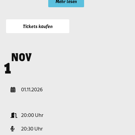
Mehr lesen
Tickets kaufen
NOV
o
1
01.11.2026
20:00
20:30