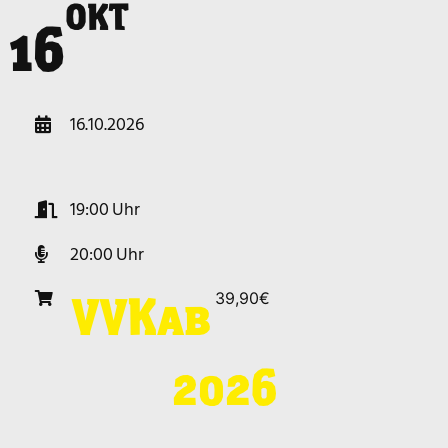
OKT
r
16
16.10.2026
19:00
20:00
39,90€
VVK
ab
2026