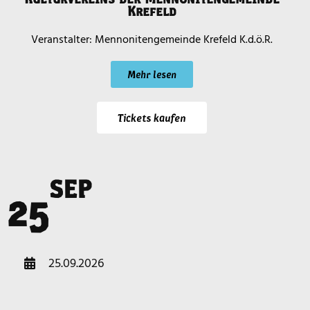
Krefeld
Mennonitengemeinde Krefeld K.d.ö.R.
Mehr lesen
Tickets kaufen
SEP
r
25
25.09.2026