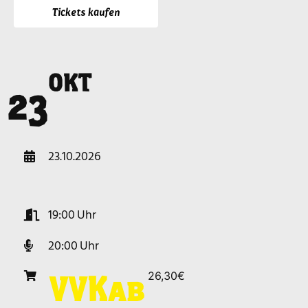
Tickets kaufen
OKT
r
23
23.10.2026
19:00
20:00
26,30€
VVK
ab