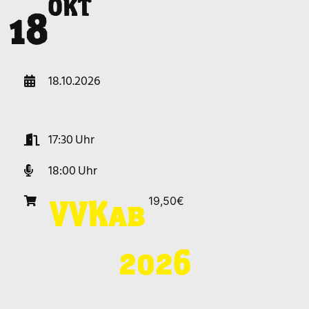
OKT
o
18
18.10.2026
17:30
18:00
19,50€
VVK
ab
2026