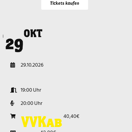
Tickets kaufen
OKT
o
29
29.10.2026
19:00
20:00
40,40€
VVK
ab