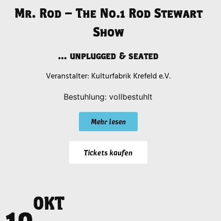
Mr. Rod – The No.1 Rod Stewart
Show
... unplugged & seated
Kulturfabrik Krefeld e.V.
Bestuhlung: vollbestuhlt
Mehr lesen
Tickets kaufen
OKT
a
10