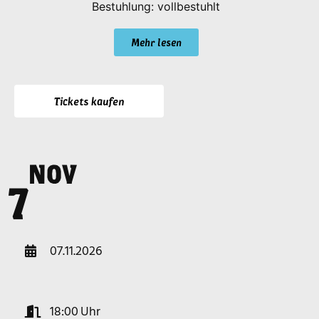
Bestuhlung: vollbestuhlt
Mehr lesen
Tickets kaufen
NOV
a
7
07.11.2026
18:00