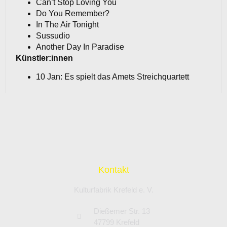
Can’t Stop Loving You
Do You Remember?
In The Air Tonight
Sussudio
Another Day In Paradise
Künstler:innen
10 Jan: Es spielt das Amets Streichquartett
Kontakt
Kulturfabrik Krefeld e. V.
Dießemer Str. 13
47799 Krefeld