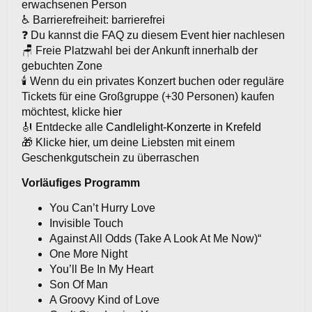
erwachsenen Person
♿ Barrierefreiheit: barrierefrei
❓ Du kannst die FAQ zu diesem Event
hier
nachlesen
🪑 Freie Platzwahl bei der Ankunft innerhalb der
gebuchten Zone
🕯️ Wenn du ein privates Konzert buchen oder reguläre
Tickets für eine Großgruppe (+30 Personen) kaufen
möchtest, klicke
hier
🎻 Entdecke alle
Candlelight-Konzerte in Krefeld
🎁 Klicke
hier
, um deine Liebsten mit einem
Geschenkgutschein zu überraschen
Vorläufiges Programm
You Can’t Hurry Love
Invisible Touch
Against All Odds (Take A Look At Me Now)“
One More Night
You’ll Be In My Heart
Son Of Man
A Groovy Kind of Love