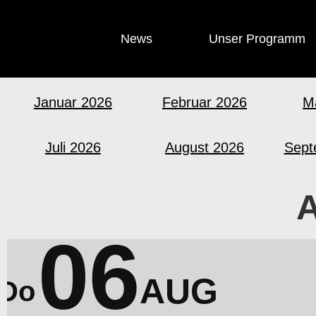
News
Unser Programm
Januar 2026
Februar 2026
M
Juli 2026
August 2026
Sept
A
06
AUG
Do