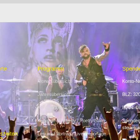
rte
Programm
Spende
Monatsübersicht
Konto-Nr
Jahresübersicht
BLZ: 32
Konzertübersicht
IBAN: D
Kabarett / Comedy / Poetry Slam
Spenden 
steuermi
szeiten
Lesung / Vortrag / Live-Reportage
. -