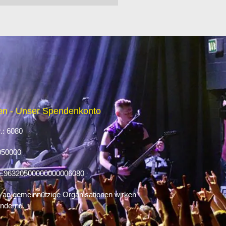
n - Unser Spendenkonto
.: 6080
050000
E96320500000000006080
an gemeinnützige Organisationen wirken
ndernd.