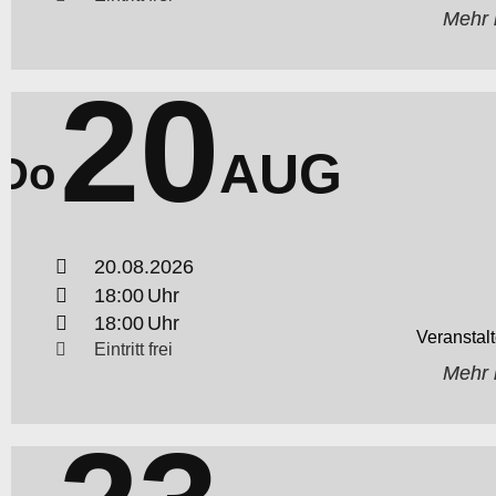
Mehr 
20
AUG
Do
20.08.2026
18:00
18:00
Eintritt frei
Mehr 