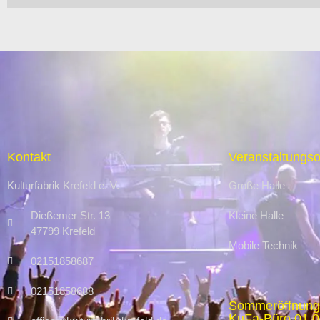
Kontakt
Veranstaltungso
Kulturfabrik Krefeld e. V.
Große Halle
Dießemer Str. 13
Kleine Halle
47799 Krefeld
Mobile Technik
02151858687
02151858688
Sommeröffnung
KuFa-Büro 01.07