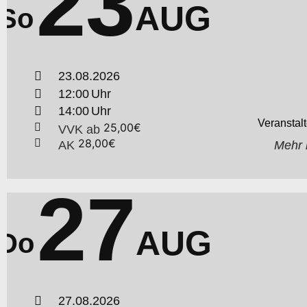
23
AUG
So
23.08.2026
12:00
14:00
25,00€
VVK
ab
28,00€
AK
Mehr 
27
AUG
Do
27.08.2026