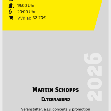
19:00
20:00
VVK
ab
33,70€
2026
Martin Schopps
Elternabend
a.s.s. concerts & promotion