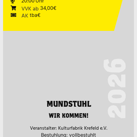
20:00
VVK
ab
34,00€
AK
tba€
2026
MUNDSTUHL
WIR KOMMEN!
Kulturfabrik Krefeld e.V.
Bestuhlung: vollbestuhlt