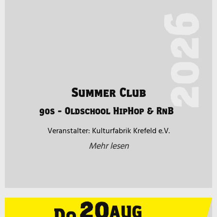
2026
Summer Club
90s - Oldschool HipHop & RnB
Kulturfabrik Krefeld e.V.
Mehr lesen
20
AUG
Do