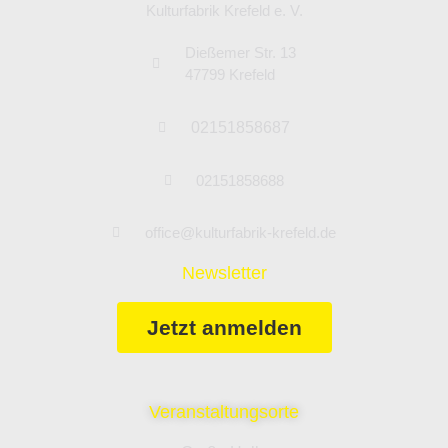
Kulturfabrik Krefeld e. V.
Dießemer Str. 13
47799 Krefeld
02151858687
02151858688
office@kulturfabrik-krefeld.de
Newsletter
Jetzt anmelden
Veranstaltungsorte