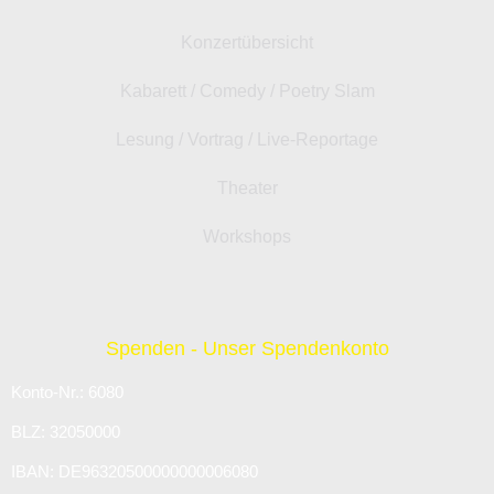
Konzertübersicht
Kabarett / Comedy / Poetry Slam
Lesung / Vortrag / Live-Reportage
Theater
Workshops
Spenden - Unser Spendenkonto
Konto-Nr.: 6080
BLZ: 32050000
IBAN: DE96320500000000006080