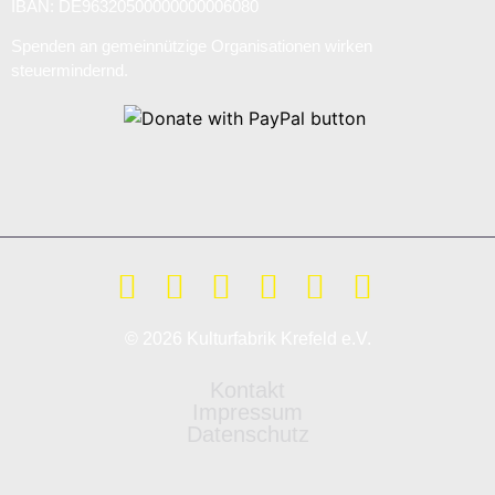
IBAN: DE96320500000000006080
Spenden an gemeinnützige Organisationen wirken
steuermindernd.
© 2026 Kulturfabrik Krefeld e.V.
Kontakt
Impressum
Datenschutz
Weitere Informationen über den gesperrten Inhalt.