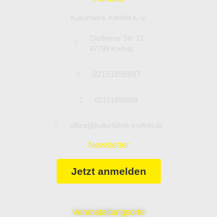
Kulturfabrik Krefeld e. V.
Dießemer Str. 13
47799 Krefeld
02151858687
02151858688
office@kulturfabrik-krefeld.de
Newsletter
Jetzt anmelden
Veranstaltungsorte