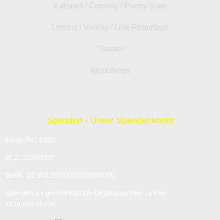
Kabarett / Comedy / Poetry Slam
Lesung / Vortrag / Live-Reportage
Theater
Workshops
Spenden - Unser Spendenkonto
Konto-Nr.: 6080
BLZ: 32050000
IBAN: DE96320500000000006080
Spenden an gemeinnützige Organisationen wirken
steuermindernd.