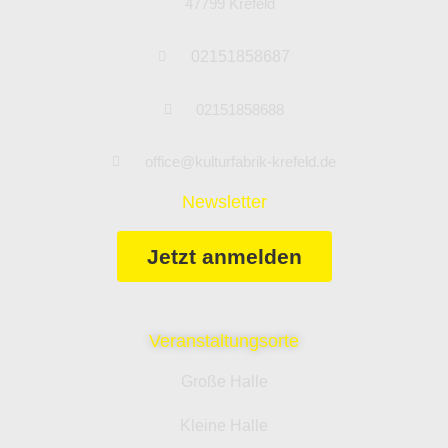
47799 Krefeld
02151858687
02151858688
office@kulturfabrik-krefeld.de
Newsletter
Jetzt anmelden
Veranstaltungsorte
Große Halle
Kleine Halle