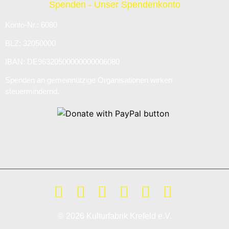
Spenden - Unser Spendenkonto
Konto-Nr.: 6080
BLZ: 32050000
IBAN: DE96320500000000006080
Spenden an gemeinnützige Organisationen wirken
steuermindernd.
© 2026 Kulturfabrik Krefeld e.V.