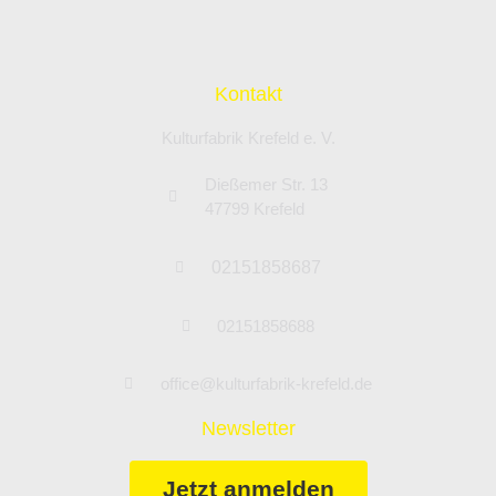
Kontakt
Kulturfabrik Krefeld e. V.
Dießemer Str. 13
47799 Krefeld
02151858687
02151858688
office@kulturfabrik-krefeld.de
Newsletter
Jetzt anmelden