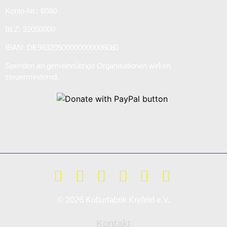
Konto-Nr.: 6080
BLZ: 32050000
IBAN: DE96320500000000006080
Spenden an gemeinnützige Organisationen wirken
steuermindernd.
© 2026 Kulturfabrik Krefeld e.V.
Kontakt