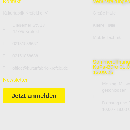
Kontakt
Veranstaltungso
Kulturfabrik Krefeld e. V.
Große Halle
Dießemer Str. 13
Kleine Halle
47799 Krefeld
Mobile Technik
02151858687
02151858688
Sommeröffnung
KuFa-Büro 01.07
office@kulturfabrik-krefeld.de
13.09.26
Newsletter
Montag, Mittwo
geschlossen
Jetzt anmelden
Dienstag und 
10:00 - 18:00 