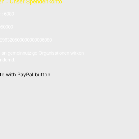
n - Unser Spendenkonto
.: 6080
050000
E96320500000000006080
an gemeinnützige Organisationen wirken
ndernd.