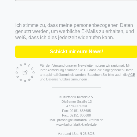
Ich stimme zu, dass meine personenbezogenen Daten
genutzt werden, um werbliche E-Mails zu erhalten, und
weiß, dass ich dies jederzeit widerrufen kann.
Schickt mir eure News!
Für den Versand unserer Newsletter nutzen wir rapidmail. Mit
Ihrer Anmeldung stimmen Sie zu, dass die eingegebenen Daten
an rapidmail übermittelt werden. Beachten Sie bitte auch die
AGB
und
Datenschutzbestimmungen
.
Kulturfabrik Krefeld e.V.
Dießemer Straße 13
47799 Krefeld
Fon: 02151 858685
Fax: 02151 858688
Mail: presse@kulturfabrik-krefeld.de
www.kulturfabrik-krefeld.de
Vorstand i.S.d. § 26 BGB: