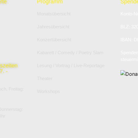
rte
Programm
Spende
Monatsübersicht
Konto-Nr
Jahresübersicht
BLZ: 32
Konzertübersicht
IBAN: D
Kabarett / Comedy / Poetry Slam
Spenden 
steuermi
szeiten
Lesung / Vortrag / Live-Reportage
. -
Theater
ch, Freitag:
Workshops
Donnerstag:
Uhr