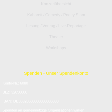
Konzertübersicht
Kabarett / Comedy / Poetry Slam
Lesung / Vortrag / Live-Reportage
Theater
Workshops
Spenden - Unser Spendenkonto
Konto-Nr.: 6080
BLZ: 32050000
IBAN: DE96320500000000006080
Spenden an gemeinnützige Organisationen wirken