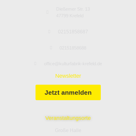
Dießemer Str. 13
47799 Krefeld
02151858687
02151858688
office@kulturfabrik-krefeld.de
Newsletter
Jetzt anmelden
Veranstaltungsorte
Große Halle