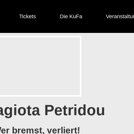
Tickets
Die KuFa
Veranstaltu
giota Petridou
er bremst, verliert!