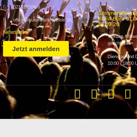
02151858688
Sommeröffnung
KuFa-Büro 01.07
office@kulturfabrik-krefeld.de
13.09.26
Newsletter
Montag, Mittwo
geschlossen
Jetzt anmelden
Dienstag und 
10:00 - 18:00 
Weitere Informationen über den gesperrten Inhalt.