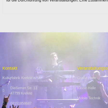
für die Durchführung von Veranstaltungen. Eine Zusammenfa
Kontakt
Veranstaltungso
Kulturfabrik Krefeld e. V.
Große Halle
Dießemer Str. 13
Kleine Halle
47799 Krefeld
Mobile Technik
02151858687