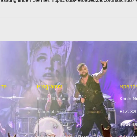
ssung finden Sie hier: https://kufa-reloaded.de/coronaschutz/ 
rte
Programm
Spende
Monatsübersicht
Konto-Nr
Jahresübersicht
BLZ: 32
Konzertübersicht
IBAN: D