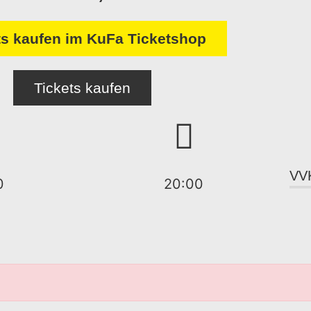
ts kaufen im KuFa Ticketshop
Tickets kaufen
VV
0
20:00