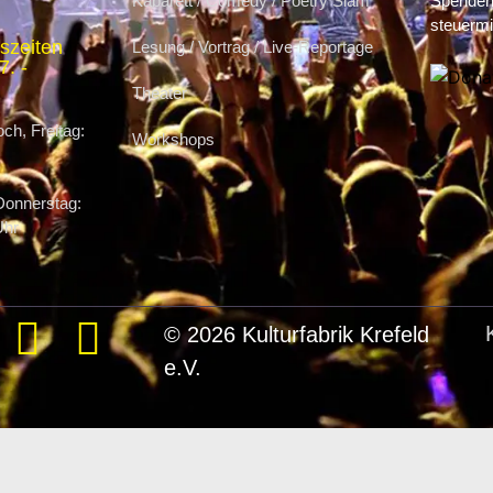
Kabarett / Comedy / Poetry Slam
Spenden 
steuermi
szeiten
Lesung / Vortrag / Live-Reportage
. -
Theater
ch, Freitag:
Workshops
Donnerstag:
Uhr
© 2026 Kulturfabrik Krefeld
e.V.