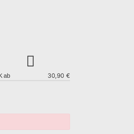
30,90 €
K
ab