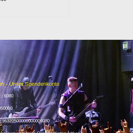
+++
n - Unser Spendenkonto
.: 6080
050000
E96320500000000006080