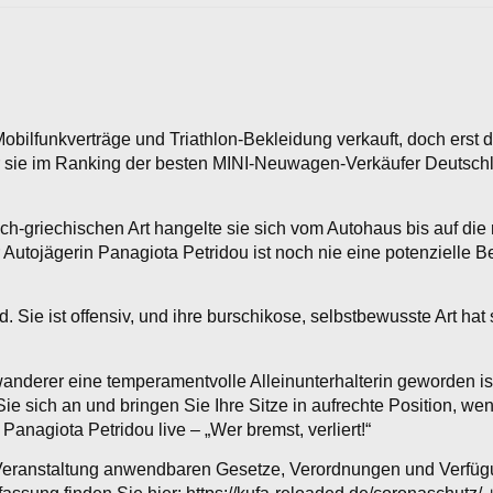
ilfunkverträge und Triathlon-Bekleidung verkauft, doch erst de
war sie im Ranking der besten MINI-Neuwagen-Verkäufer Deutsch
isch-griechischen Art hangelte sie sich vom Autohaus bis auf die 
utojägerin Panagiota Petridou ist noch nie eine potenzielle B
nd. Sie ist offensiv, und ihre burschikose, selbstbewusste Art h
anderer eine temperamentvolle Alleinunterhalterin geworden ist
ie sich an und bringen Sie Ihre Sitze in aufrechte Position, 
anagiota Petridou live – „Wer bremst, verliert!“
r Veranstaltung anwendbaren Gesetze, Verordnungen und Verfüg