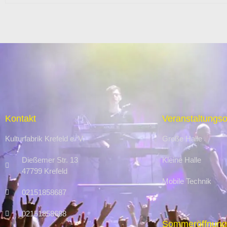
Kontakt
Veranstaltungso
Kulturfabrik Krefeld e. V.
Große Halle
Dießemer Str. 13
Kleine Halle
47799 Krefeld
Mobile Technik
02151858687
02151858688
Sommeröffnung