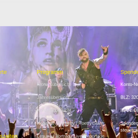
rte
Programm
Spende
Monatsübersicht
Konto-Nr
Jahresübersicht
BLZ: 32
Konzertübersicht
IBAN: D
Kabarett / Comedy / Poetry Slam
Spenden 
steuermi
szeiten
Lesung / Vortrag / Live-Reportage