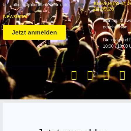
KuFa-Büro 01.07
office@kulturfabrik-krefeld.de
13.09.26
Newsletter
Montag, Mittwo
geschlossen
Jetzt anmelden
Dienstag und 
10:00 - 18:00 