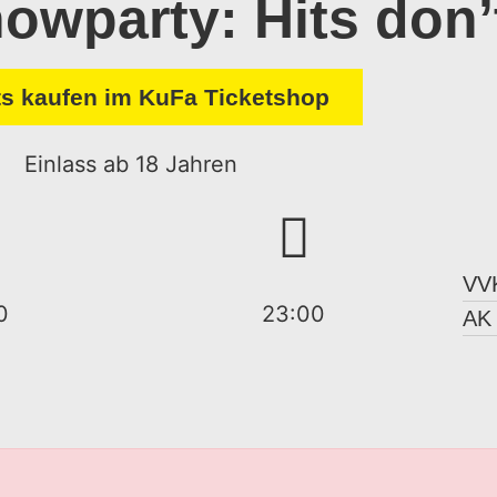
owparty: Hits don’t
ts kaufen im KuFa Ticketshop
Einlass ab 18 Jahren
VV
0
23:00
AK