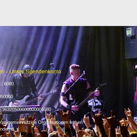
n - Unser Spendenkonto
.: 6080
050000
E96320500000000006080
an gemeinnützige Organisationen wirken
ndernd.