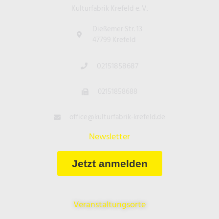
Kulturfabrik Krefeld e. V.
Dießemer Str. 13
47799 Krefeld
02151858687
02151858688
office@kulturfabrik-krefeld.de
Newsletter
Jetzt anmelden
Veranstaltungsorte