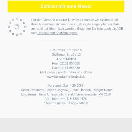
Schickt mir eure News!
Für den Versand unserer Newsletter nutzen wir rapidmail. Mit
Ihrer Anmeldung stimmen Sie zu, dass die eingegebenen Daten
an rapidmail übermittelt werden. Beachten Sie bitte auch die
AGB
und
Datenschutzbestimmungen
.
Kulturfabrik Krefeld e.V.
Dießemer Straße 13
47799 Krefeld
Fon: 02151 858685
Fax: 02151 858688
Mail: presse@kulturfabrik-krefeld.de
www.kulturfabrik-krefeld.de
Vorstand i.S.d. § 26 BGB:
Daniel Christoffel, Larissa Jagnow, Lucas Höhnen, Rudger Rams
Eingetragen beim Amtsgericht Krefeld, Vereinsregister VR 2119
Ust. Ident.-Nr.: DE 12014628
Steuernummer: 117/5877/0230
Weitere Informationen über den gesperrten Inhalt.