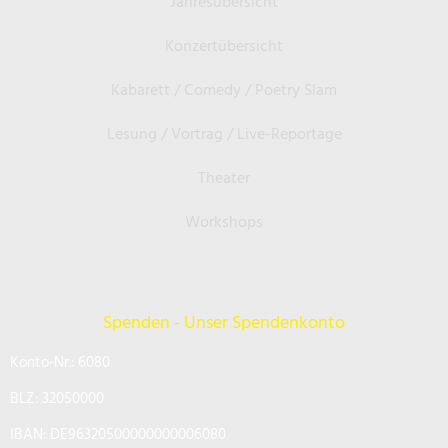
Jahresübersicht
Konzertübersicht
Kabarett / Comedy / Poetry Slam
Lesung / Vortrag / Live-Reportage
Theater
Workshops
Spenden - Unser Spendenkonto
Konto-Nr.: 6080
BLZ: 32050000
IBAN: DE96320500000000006080