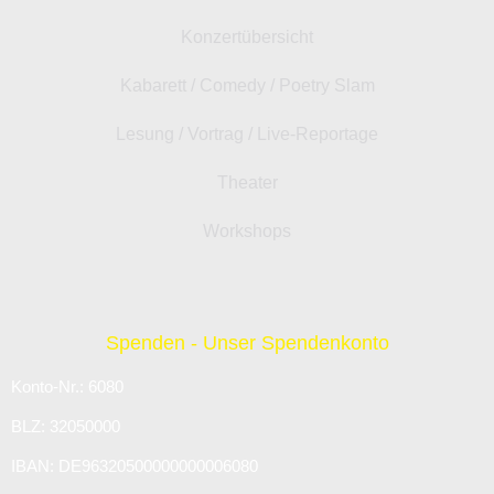
Konzertübersicht
Kabarett / Comedy / Poetry Slam
Lesung / Vortrag / Live-Reportage
Theater
Workshops
Spenden - Unser Spendenkonto
Konto-Nr.: 6080
BLZ: 32050000
IBAN: DE96320500000000006080