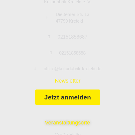
Kulturfabrik Krefeld e. V.
Dießemer Str. 13
47799 Krefeld
02151858687
02151858688
office@kulturfabrik-krefeld.de
Newsletter
Jetzt anmelden
Veranstaltungsorte
Große Halle