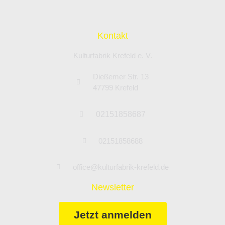
Kontakt
Kulturfabrik Krefeld e. V.
Dießemer Str. 13
47799 Krefeld
02151858687
02151858688
office@kulturfabrik-krefeld.de
Newsletter
Jetzt anmelden