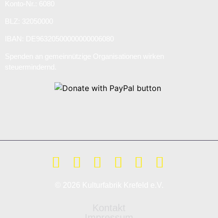
Konto-Nr.: 6080
BLZ: 32050000
IBAN: DE96320500000000006080
Spenden an gemeinnützige Organisationen wirken
steuermindernd.
© 2026 Kulturfabrik Krefeld e.V.
Kontakt
Impressum