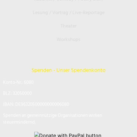
Lesung / Vortrag / Live-Reportage
Theater
Workshops
Spenden - Unser Spendenkonto
Konto-Nr.: 6080
BLZ: 32050000
IBAN: DE96320500000000006080
Spenden an gemeinnützige Organisationen wirken
steuermindernd.