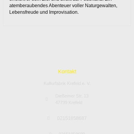
atemberaubendes Abenteuer voller Naturgewalten,
Lebensfreude und Improvisation.
Kontakt
Kulturfabrik Krefeld e. V.
Dießemer Str. 13
47799 Krefeld
02151858687