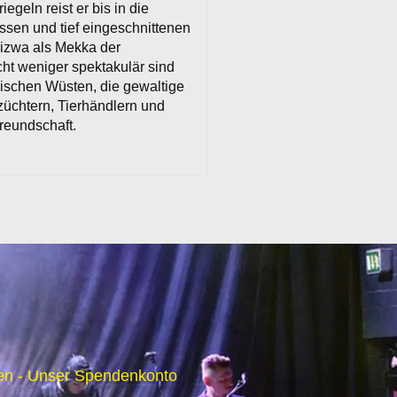
geln reist er bis in die
ssen und tief eingeschnittenen
Nizwa als Mekka der
cht weniger spektakulär sind
bischen Wüsten, die gewaltige
üchtern, Tierhändlern und
freundschaft.
n - Unser Spendenkonto