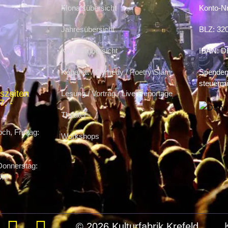
Monatsübersicht
Konto-Nr
Jahresübersicht
BLZ: 32
Konzertübersicht
IBAN: D
Kabarett / Comedy / Poetry Slam
Spenden 
steuermi
szeiten
Lesung / Vortrag / Live-Reportage
. -
Theater
ch, Freitag:
Workshops
Donnerstag:
Uhr
© 2026 Kulturfabrik Krefeld