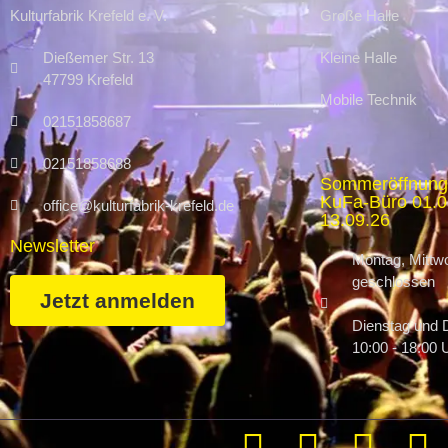
Kulturfabrik Krefeld e. V.
Große Halle
Dießemer Str. 13
Kleine Halle
47799 Krefeld
Mobile Technik
02151858687
02151858688
Sommeröffnung
KuFa-Büro 01.07
office@kulturfabrik-krefeld.de
13.09.26
Newsletter
Montag, Mittwo
geschlossen
Jetzt anmelden
Dienstag und 
10:00 - 18:00 