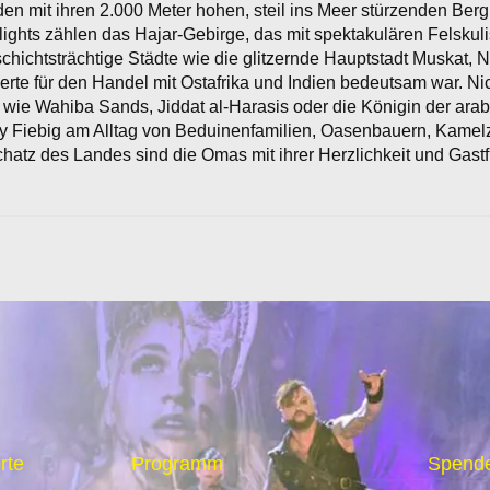
it ihren 2.000 Meter hohen, steil ins Meer stürzenden Bergrie
ghts zählen das Hajar-Gebirge, das mit spektakulären Felskuli
chtsträchtige Städte wie die glitzernde Hauptstadt Muskat, 
erte für den Handel mit Ostafrika und Indien bedeutsam war. Ni
wie Wahiba Sands, Jiddat al-Harasis oder die Königin der ara
y Fiebig am Alltag von Beduinenfamilien, Oasenbauern, Kamelz
chatz des Landes sind die Omas mit ihrer Herzlichkeit und Gast
rte
Programm
Spende