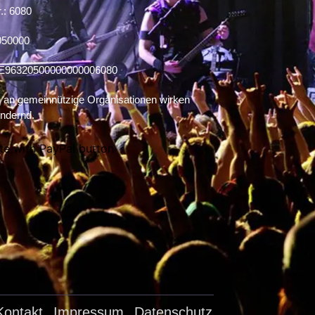
.: 6080
050000
E96320500000000006080
an gemeinnützige Organisationen wirken
ndernd.
Kontakt
Impressum
Datenschutz