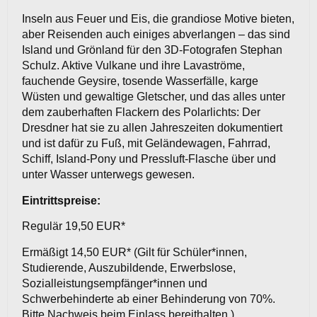
Inseln aus Feuer und Eis, die grandiose Motive bieten,
aber Reisenden auch einiges abverlangen – das sind
Island und Grönland für den 3D-Fotografen Stephan
Schulz. Aktive Vulkane und ihre Lavaströme,
fauchende Geysire, tosende Wasserfälle, karge
Wüsten und gewaltige Gletscher, und das alles unter
dem zauberhaften Flackern des Polarlichts: Der
Dresdner hat sie zu allen Jahreszeiten dokumentiert
und ist dafür zu Fuß, mit Geländewagen, Fahrrad,
Schiff, Island-Pony und Pressluft-Flasche über und
unter Wasser unterwegs gewesen.
Eintrittspreise:
Regulär 19,50 EUR*
Ermäßigt 14,50 EUR* (Gilt für Schüler*innen,
Studierende, Auszubildende, Erwerbslose,
Sozialleistungsempfänger*innen und
Schwerbehinderte ab einer Behinderung von 70%.
Bitte Nachweis beim Einlass bereithalten.)