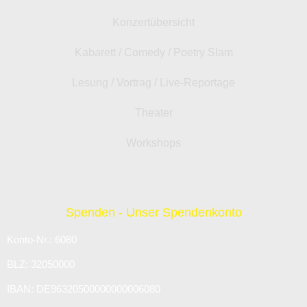
Konzertübersicht
Kabarett / Comedy / Poetry Slam
Lesung / Vortrag / Live-Reportage
Theater
Workshops
Spenden - Unser Spendenkonto
Konto-Nr.: 6080
BLZ: 32050000
IBAN: DE96320500000000006080