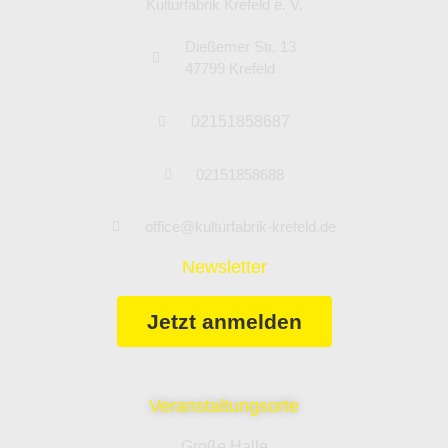
Kulturfabrik Krefeld e. V.
Dießemer Str. 13
47799 Krefeld
02151858687
02151858688
office@kulturfabrik-krefeld.de
Newsletter
Jetzt anmelden
Veranstaltungsorte
Große Halle