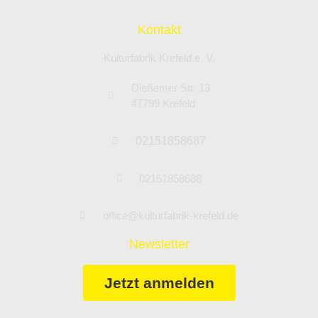
Kontakt
Kulturfabrik Krefeld e. V.
Dießemer Str. 13
47799 Krefeld
02151858687
02151858688
office@kulturfabrik-krefeld.de
Newsletter
Jetzt anmelden