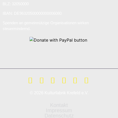
BLZ: 32050000
IBAN: DE96320500000000006080
Spenden an gemeinnützige Organisationen wirken
steuermindernd.
© 2026 Kulturfabrik Krefeld e.V.
Kontakt
Impressum
Datenschutz