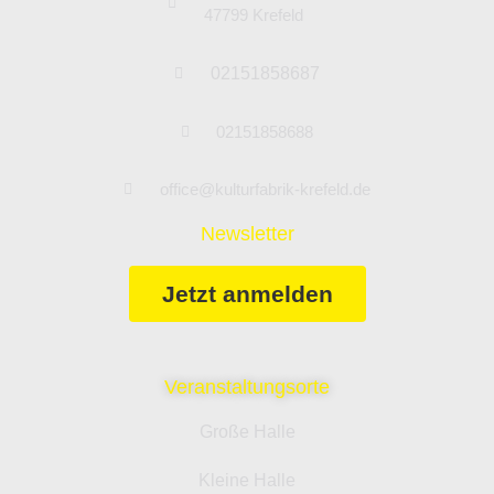
47799 Krefeld
02151858687
02151858688
office@kulturfabrik-krefeld.de
Newsletter
Jetzt anmelden
Veranstaltungsorte
Große Halle
Kleine Halle