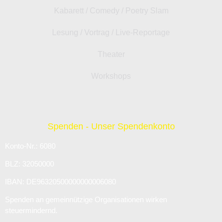
Kabarett / Comedy / Poetry Slam
Lesung / Vortrag / Live-Reportage
Theater
Workshops
Spenden - Unser Spendenkonto
Konto-Nr.: 6080
BLZ: 32050000
IBAN: DE96320500000000006080
Spenden an gemeinnützige Organisationen wirken
steuermindernd.