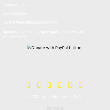
Konto-Nr.: 6080
BLZ: 32050000
IBAN: DE96320500000000006080
Spenden an gemeinnützige Organisationen wirken
steuermindernd.
© 2026 Kulturfabrik Krefeld e.V.
Kontakt