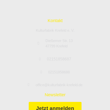
Kontakt
Kulturfabrik Krefeld e. V.
Dießemer Str. 13
47799 Krefeld
02151858687
02151858688
office@kulturfabrik-krefeld.de
Newsletter
Jetzt anmelden