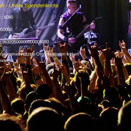
n - Unser Spendenkonto
.: 6080
050000
E96320500000000006080
an gemeinnützige Organisationen wirken
ndernd.