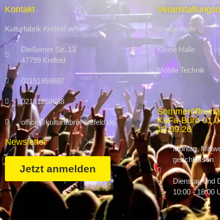
Kontakt
Veranstaltungso
Kulturfabrik Krefeld e. V.
Große Halle
Dießemer Str. 13
Kleine Halle
47799 Krefeld
Mobile Technik
02151858687
02151858688
Sommeröffnung
KuFa-Büro 01.07
office@kulturfabrik-krefeld.de
13.09.26
Newsletter
Montag, Mittwo
geschlossen
Jetzt anmelden
Dienstag und 
10:00 - 18:00 