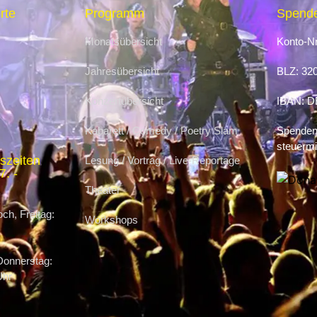
rte
Programm
Spende
Monatsübersicht
Konto-Nr
Jahresübersicht
BLZ: 32
Konzertübersicht
IBAN: D
Kabarett / Comedy / Poetry Slam
Spenden 
steuermi
szeiten
Lesung / Vortrag / Live-Reportage
. -
Theater
ch, Freitag:
Workshops
Donnerstag:
Uhr