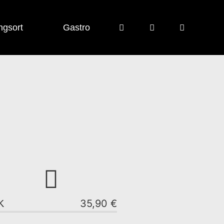
ngsort
Gastro
35,90 €
K