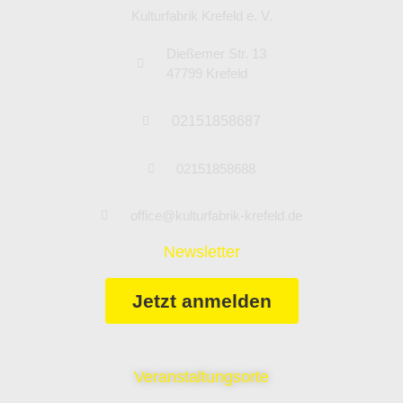
Kulturfabrik Krefeld e. V.
Dießemer Str. 13
47799 Krefeld
02151858687
02151858688
office@kulturfabrik-krefeld.de
Newsletter
Jetzt anmelden
Veranstaltungsorte