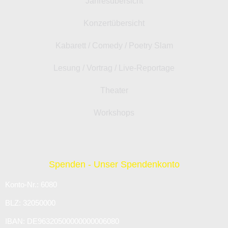
Jahresübersicht
Konzertübersicht
Kabarett / Comedy / Poetry Slam
Lesung / Vortrag / Live-Reportage
Theater
Workshops
Spenden - Unser Spendenkonto
Konto-Nr.: 6080
BLZ: 32050000
IBAN: DE96320500000000006080