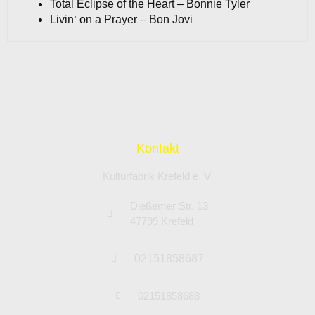
Total Eclipse of the Heart – Bonnie Tyler
Livin‘ on a Prayer – Bon Jovi
Kontakt
Kulturfabrik Krefeld e. V.
Dießemer Str. 13
47799 Krefeld
02151858687
02151858688