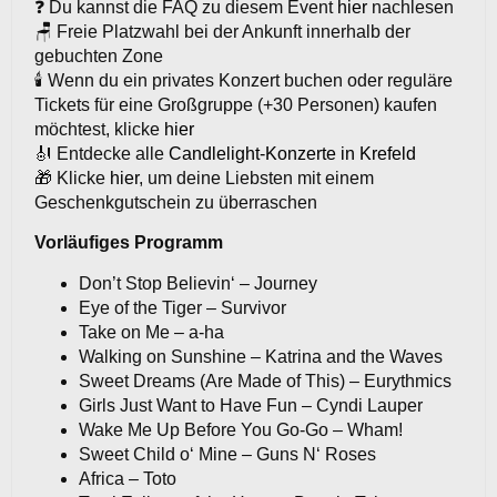
❓ Du kannst die FAQ zu diesem Event
hier
nachlesen
🪑 Freie Platzwahl bei der Ankunft innerhalb der
gebuchten Zone
🕯️ Wenn du ein privates Konzert buchen oder reguläre
Tickets für eine Großgruppe (+30 Personen) kaufen
möchtest, klicke
hier
🎻 Entdecke alle
Candlelight-Konzerte in Krefeld
🎁 Klicke
hier
, um deine Liebsten mit einem
Geschenkgutschein zu überraschen
Vorläufiges Programm
Don’t Stop Believin‘ – Journey
Eye of the Tiger – Survivor
Take on Me – a-ha
Walking on Sunshine – Katrina and the Waves
Sweet Dreams (Are Made of This) – Eurythmics
Girls Just Want to Have Fun – Cyndi Lauper
Wake Me Up Before You Go-Go – Wham!
Sweet Child o‘ Mine – Guns N‘ Roses
Africa – Toto