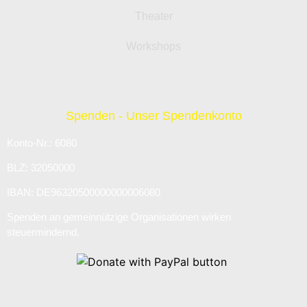
Theater
Workshops
Spenden - Unser Spendenkonto
Konto-Nr.: 6080
BLZ: 32050000
IBAN: DE96320500000000006080
Spenden an gemeinnützige Organisationen wirken
steuermindernd.