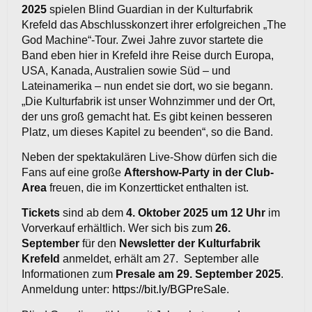
2025
spielen Blind Guardian in der Kulturfabrik
Krefeld das Abschlusskonzert ihrer erfolgreichen „The
God Machine“-Tour.
Zwei Jahre zuvor startete die
Band eben hier in Krefeld ihre Reise durch Europa,
USA, Kanada, Australien sowie Süd – und
Lateinamerika – nun endet sie dort, wo sie begann.
„Die Kulturfabrik ist unser Wohnzimmer und der Ort,
der uns groß gemacht hat. Es gibt keinen besseren
Platz, um dieses Kapitel zu beenden“, so die Band.
Neben der spektakulären Live-Show dürfen sich die
Fans auf eine große
Aftershow-Party in der Club-
Area
freuen, die im Konzertticket enthalten ist.
Tickets
sind ab dem
4. Oktober 2025 um 12 Uhr
im
Vorverkauf erhältlich. Wer sich bis zum
26.
September
für den
Newsletter der Kulturfabrik
Krefeld
anmeldet, erhält am 27. September alle
Informationen zum
Presale am 29. September 2025
.
Anmeldung unter:
https://bit.ly/BGPreSale
.