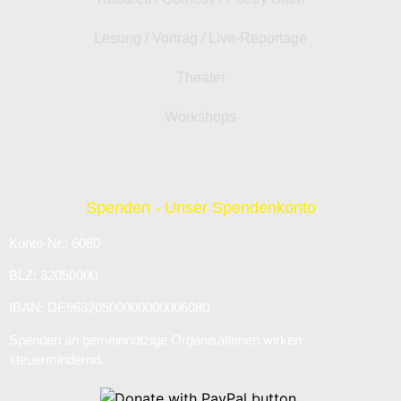
Lesung / Vortrag / Live-Reportage
Theater
Workshops
Spenden - Unser Spendenkonto
Konto-Nr.: 6080
BLZ: 32050000
IBAN: DE96320500000000006080
Spenden an gemeinnützige Organisationen wirken
steuermindernd.