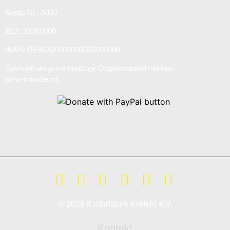
Konto-Nr.: 6080
BLZ: 32050000
IBAN: DE96320500000000006080
Spenden an gemeinnützige Organisationen wirken
steuermindernd.
© 2026 Kulturfabrik Krefeld e.V.
Kontakt