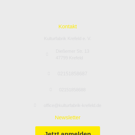
Kontakt
Kulturfabrik Krefeld e. V.
Dießemer Str. 13
47799 Krefeld
02151858687
02151858688
office@kulturfabrik-krefeld.de
Newsletter
Jetzt anmelden