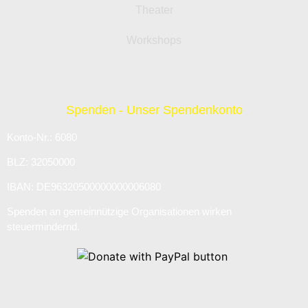
Theater
Workshops
Spenden - Unser Spendenkonto
Konto-Nr.: 6080
BLZ: 32050000
IBAN: DE96320500000000006080
Spenden an gemeinnützige Organisationen wirken
steuermindernd.