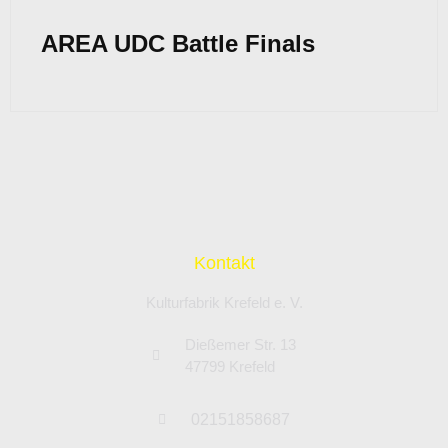
AREA UDC Battle Finals
Kontakt
Kulturfabrik Krefeld e. V.
Dießemer Str. 13
47799 Krefeld
02151858687