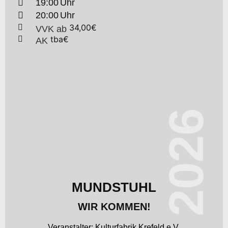
19:00
20:00
34,00€
VVK
ab
tba€
AK
2026
MUNDSTUHL
WIR KOMMEN!
Kulturfabrik Krefeld e.V.