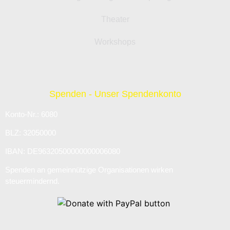
Theater
Workshops
Spenden - Unser Spendenkonto
Konto-Nr.: 6080
BLZ: 32050000
IBAN: DE96320500000000006080
Spenden an gemeinnützige Organisationen wirken
steuermindernd.